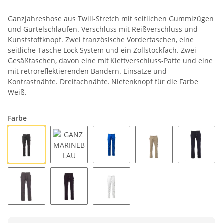
Ganzjahreshose aus Twill-Stretch mit seitlichen Gummizügen
und Gürtelschlaufen. Verschluss mit Reißverschluss und
Kunststoffknopf. Zwei französische Vordertaschen, eine
seitliche Tasche Lock System und ein Zollstockfach. Zwei
Gesäßtaschen, davon eine mit Klettverschluss-Patte und eine
mit retroreflektierenden Bändern. Einsätze und
Kontrastnähte. Dreifachnähte. Nietenknopf für die Farbe
Weiß.
Farbe
ANTHRAZIT
GANZ MARINEBLAU
KÖNIGSBLAU
KAKI
MARINE
RAUCHGRAU
SCHWARZ
WEISS