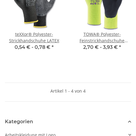
teXXor® Polyester-
TOWA® Polyester-
Strickhandschuhe LATEX
Feinstrickhandschuhe
ActivGrip™ Lite
0,54 € -
0,78 €
*
2,70 € -
3,93 €
*
Artikel 1 - 4 von 4
Kategorien
Arbeitskleidung mit Logo