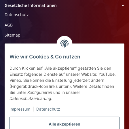
Gesetzliche Informationen
Datenschutz
AGB
Sitemap
Impressum
Widerrufsrecht
Wie wir Cookies & Co nutzen
Durch Klicken auf „Alle akzeptieren“ gestatten Sie den
Kontaktinformationen
Einsatz folgender Dienste auf unserer Website: YouTube,
Vimeo. Sie können die Einstellung jederzeit ändern
Ziegelhüttenstr 30, 64832 Babenhausen
(Fingerabdruck-Icon links unten). Weitere Details finden
Sie unter
Konfigurieren
und in unserer
+49 6073 7250531
Datenschutzerklärung
.
WhatsApp Chat
Impressum
|
Datenschutz
Vertrag widerrufen
Alle akzeptieren