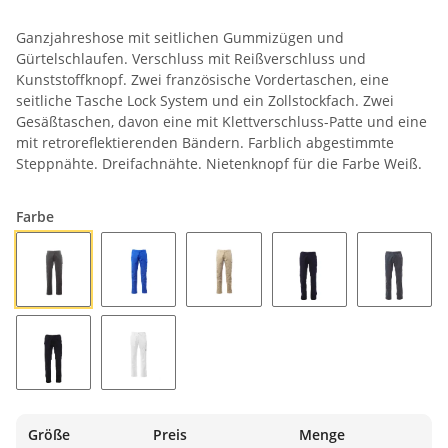
Ganzjahreshose mit seitlichen Gummizügen und
Gürtelschlaufen. Verschluss mit Reißverschluss und
Kunststoffknopf. Zwei französische Vordertaschen, eine
seitliche Tasche Lock System und ein Zollstockfach. Zwei
Gesäßtaschen, davon eine mit Klettverschluss-Patte und eine
mit retroreflektierenden Bändern. Farblich abgestimmte
Steppnähte. Dreifachnähte. Nietenknopf für die Farbe Weiß.
Farbe
ANTHRAZIT
KÖNIGSBLAU
KAKI
MARINEBLAU
RAUCH
SCHWARZ
WEISS
Größe
Preis
Menge