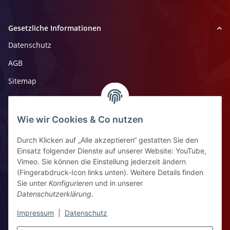
Gesetzliche Informationen
Datenschutz
AGB
Sitemap
Impressum
Widerrufsrecht
Wie wir Cookies & Co nutzen
Durch Klicken auf „Alle akzeptieren“ gestatten Sie den
Kontaktinformationen
Einsatz folgender Dienste auf unserer Website: YouTube,
Vimeo. Sie können die Einstellung jederzeit ändern
Ziegelhüttenstr 30, 64832 Babenhausen
(Fingerabdruck-Icon links unten). Weitere Details finden
Sie unter
Konfigurieren
und in unserer
+49 6073 7250531
Datenschutzerklärung
.
WhatsApp Chat
Impressum
|
Datenschutz
Vertrag widerrufen