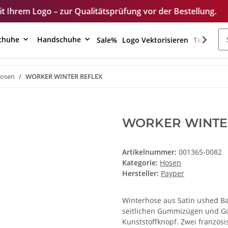
ur Qualitätsprüfung vor der Bestellung.
Unser Sh
schuhe
Handschuhe
Sale%
Logo Vektorisieren
Textilver
osen
WORKER WINTER REFLEX
WORKER WINTE
Artikelnummer:
001365-0082
Kategorie:
Hosen
Hersteller:
Payper
Winterhose aus Satin ushed Ba
seitlichen Gummizügen und Gür
Kunststoffknopf. Zwei französi