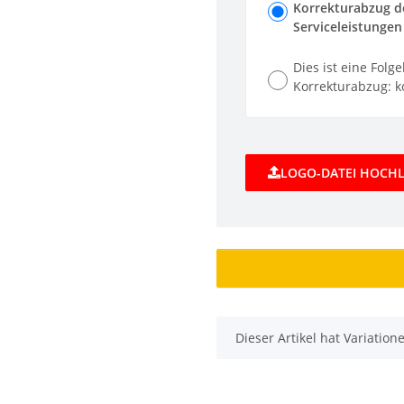
Korrekturabzug de
Serviceleistungen 
Dies ist eine Folg
Korrekturabzug: ko
LOGO-DATEI HOCH
x
Dieser Artikel hat Variatio