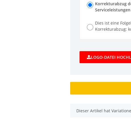
Korrekturabzug de
Serviceleistungen 
Dies ist eine Folg
Korrekturabzug: ko
LOGO-DATEI HOCH
x
Dieser Artikel hat Variatio