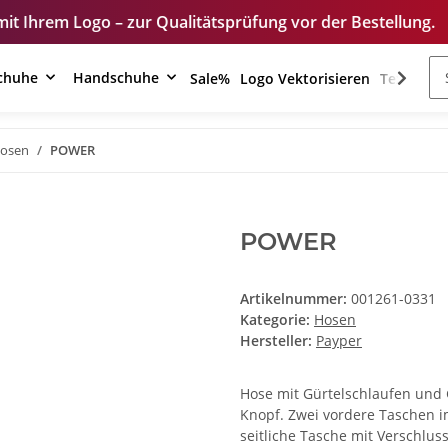
zur Qualitätsprüfung vor der Bestellung.
Unser S
schuhe
Handschuhe
Sale%
Logo Vektorisieren
Textilver
osen
POWER
POWER
Artikelnummer:
001261-0331
Kategorie:
Hosen
Hersteller:
Payper
Hose mit Gürtelschlaufen und
Knopf. Zwei vordere Taschen im
seitliche Tasche mit Verschlus