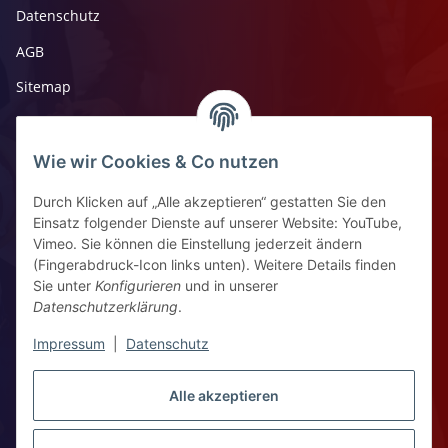
Datenschutz
AGB
Sitemap
Impressum
Widerrufsrecht
Wie wir Cookies & Co nutzen
Durch Klicken auf „Alle akzeptieren“ gestatten Sie den
Kontaktinformationen
Einsatz folgender Dienste auf unserer Website: YouTube,
Vimeo. Sie können die Einstellung jederzeit ändern
Ziegelhüttenstr 30, 64832 Babenhausen
(Fingerabdruck-Icon links unten). Weitere Details finden
Sie unter
Konfigurieren
und in unserer
+49 6073 7250531
Datenschutzerklärung
.
WhatsApp Chat
Impressum
|
Datenschutz
Vertrag widerrufen
Alle akzeptieren