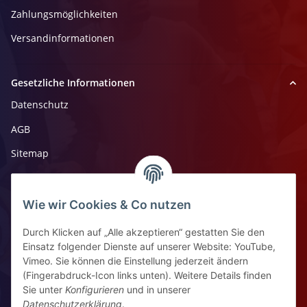
Zahlungsmöglichkeiten
Versandinformationen
Gesetzliche Informationen
Datenschutz
AGB
Sitemap
Impressum
Widerrufsrecht
Wie wir Cookies & Co nutzen
Durch Klicken auf „Alle akzeptieren“ gestatten Sie den
Kontaktinformationen
Einsatz folgender Dienste auf unserer Website: YouTube,
Vimeo. Sie können die Einstellung jederzeit ändern
Ziegelhüttenstr 30, 64832 Babenhausen
(Fingerabdruck-Icon links unten). Weitere Details finden
Sie unter
Konfigurieren
und in unserer
+49 6073 7250531
Datenschutzerklärung
.