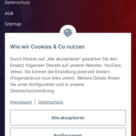
Datenschutz
AGB
Sitemap
Impressum
Widerrufsrecht
Wie wir Cookies & Co nutzen
Durch Klicken auf „Alle akzeptieren“ gestatten Sie den
Kontaktinformationen
Einsatz folgender Dienste auf unserer Website: YouTube,
Vimeo. Sie können die Einstellung jederzeit ändern
Ziegelhüttenstr 30, 64832 Babenhausen
(Fingerabdruck-Icon links unten). Weitere Details finden
Sie unter
Konfigurieren
und in unserer
+49 6073 7250531
Datenschutzerklärung
.
WhatsApp Chat
Impressum
|
Datenschutz
Vertrag widerrufen
Alle akzeptieren
Konfigurieren