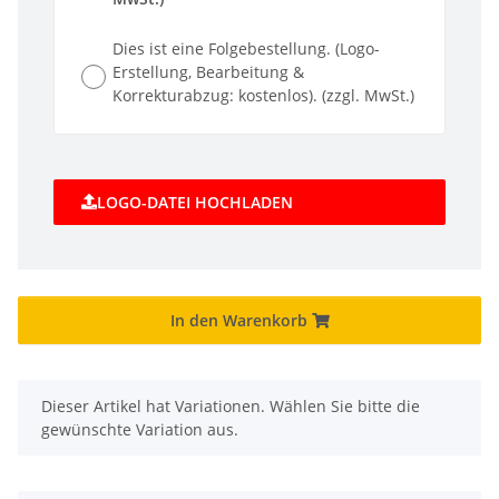
Dies ist eine Folgebestellung. (Logo-
Erstellung, Bearbeitung &
Korrekturabzug: kostenlos). (zzgl. MwSt.)
LOGO-DATEI HOCHLADEN
In den Warenkorb
x
Dieser Artikel hat Variationen. Wählen Sie bitte die
gewünschte Variation aus.