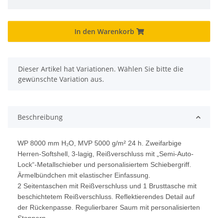
In den Warenkorb
x
Dieser Artikel hat Variationen. Wählen Sie bitte die
gewünschte Variation aus.
Beschreibung
WP 8000 mm H₂O, MVP 5000 g/m² 24 h. Zweifarbige
Herren-Softshell, 3-lagig, Reißverschluss mit „Semi-Auto-
Lock“-Metallschieber und personalisiertem Schiebergriff.
Ärmelbündchen mit elastischer Einfassung.
2 Seitentaschen mit Reißverschluss und 1 Brusttasche mit
beschichtetem Reißverschluss. Reflektierendes Detail auf
der Rückenpasse. Regulierbarer Saum mit personalisierten