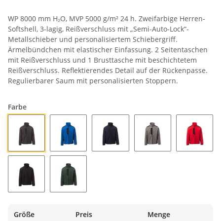
WP 8000 mm H₂O, MVP 5000 g/m² 24 h. Zweifarbige Herren-
Softshell, 3-lagig, Reißverschluss mit „Semi-Auto-Lock“-
Metallschieber und personalisiertem Schiebergriff.
Ärmelbündchen mit elastischer Einfassung. 2 Seitentaschen
mit Reißverschluss und 1 Brusttasche mit beschichtetem
Reißverschluss. Reflektierendes Detail auf der Rückenpasse.
Regulierbarer Saum mit personalisierten Stoppern.
Farbe
ANTHRAZIT/SCHWARZ
KÖNIGSBLAU/SCHWARZ
MARINEBLAU/SCHWARZ
RAUCHGRAU/SCHWA
ROT/SC
SCHWARZ/SCHWARZ
WALDGRÜN/SCHWARZ
Größe
Preis
Menge