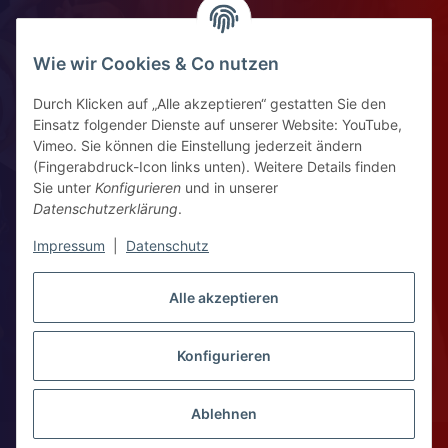
Impressum
Widerrufsrecht
Wie wir Cookies & Co nutzen
Durch Klicken auf „Alle akzeptieren“ gestatten Sie den
Kontaktinformationen
Einsatz folgender Dienste auf unserer Website: YouTube,
Vimeo. Sie können die Einstellung jederzeit ändern
Ziegelhüttenstr 30, 64832 Babenhausen
(Fingerabdruck-Icon links unten). Weitere Details finden
Sie unter
Konfigurieren
und in unserer
+49 6073 7250531
Datenschutzerklärung
.
WhatsApp Chat
Impressum
|
Datenschutz
Vertrag widerrufen
Alle akzeptieren
Konfigurieren
WhatsApp – Click to Chat
* Alle Preise zzgl. gesetzlicher USt., zzgl.
Versand
Ablehnen
Copyright 2026 © Kompass Workshop