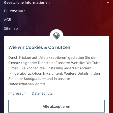
Gesetzliche Informationen
Datenschutz
AGB
Sitemap
Impressum
Widerrufsrecht
Wie wir Cookies & Co nutzen
Durch Klicken auf „Alle akzeptieren“ gestatten Sie den
Kontaktinformationen
Einsatz folgender Dienste auf unserer Website: YouTube,
Vimeo. Sie können die Einstellung jederzeit ändern
Ziegelhüttenstr 30, 64832 Babenhausen
(Fingerabdruck-Icon links unten). Weitere Details finden
Sie unter
Konfigurieren
und in unserer
+49 6073 7250531
Datenschutzerklärung
.
WhatsApp Chat
Impressum
|
Datenschutz
Vertrag widerrufen
Alle akzeptieren