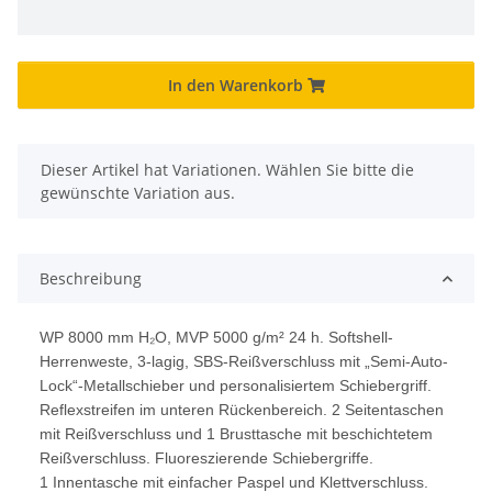
In den Warenkorb
x
Dieser Artikel hat Variationen. Wählen Sie bitte die
gewünschte Variation aus.
Beschreibung
WP 8000 mm H₂O, MVP 5000 g/m² 24 h. Softshell-
Herrenweste, 3-lagig, SBS-Reißverschluss mit „Semi-Auto-
Lock“-Metallschieber und personalisiertem Schiebergriff.
Reflexstreifen im unteren Rückenbereich. 2 Seitentaschen
mit Reißverschluss und 1 Brusttasche mit beschichtetem
Reißverschluss. Fluoreszierende Schiebergriffe.
1 Innentasche mit einfacher Paspel und Klettverschluss.