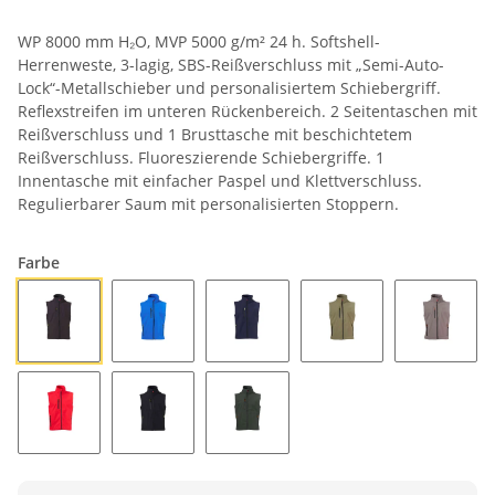
WP 8000 mm H₂O, MVP 5000 g/m² 24 h. Softshell-
Herrenweste, 3-lagig, SBS-Reißverschluss mit „Semi-Auto-
Lock“-Metallschieber und personalisiertem Schiebergriff.
Reflexstreifen im unteren Rückenbereich. 2 Seitentaschen mit
Reißverschluss und 1 Brusttasche mit beschichtetem
Reißverschluss. Fluoreszierende Schiebergriffe. 1
Innentasche mit einfacher Paspel und Klettverschluss.
Regulierbarer Saum mit personalisierten Stoppern.
Farbe
ANTHRAZIT
KÖNIGSBLAU
MARINEBLAU
MILITÄRGRÜN
RAUCH
ROT
SCHWARZ
WALDGRÜN