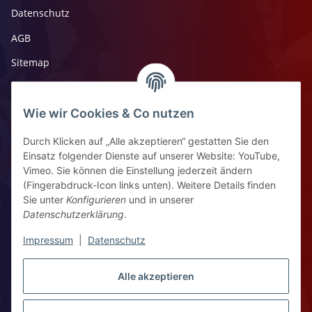
Datenschutz
AGB
Sitemap
Impressum
Widerrufsrecht
Wie wir Cookies & Co nutzen
Durch Klicken auf „Alle akzeptieren“ gestatten Sie den
Kontaktinformationen
Einsatz folgender Dienste auf unserer Website: YouTube,
Vimeo. Sie können die Einstellung jederzeit ändern
Ziegelhüttenstr 30, 64832 Babenhausen
(Fingerabdruck-Icon links unten). Weitere Details finden
Sie unter
Konfigurieren
und in unserer
+49 6073 7250531
Datenschutzerklärung
.
WhatsApp Chat
Impressum
|
Datenschutz
Vertrag widerrufen
Alle akzeptieren