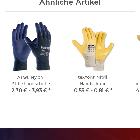
Ähnliche Artikel
ATG® Nylon-
teXXor® Nitril-
Strickhandschuhe
Handschuhe
Uni
MaxiFlex® Elite™ (34-
STRICKBUND
2,70 € -
3,93 €
*
0,55 € -
0,81 €
*
4
274)
V