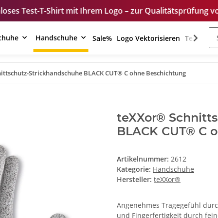
irt mit Ihrem Logo – zur Qualitätsprüfung vor der Bestell
schuhe
Handschuhe
Sale%
Logo Vektorisieren
Textilver
ittschutz-Strickhandschuhe BLACK CUT® C ohne Beschichtung
teXXor® Schnitt
BLACK CUT® C o
Artikelnummer:
2612
Kategorie:
Handschuhe
Hersteller:
teXXor®
Angenehmes Tragegefühl durch 
und Fingerfertigkeit durch fei