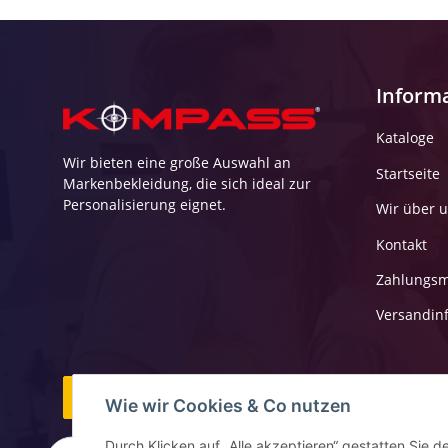
Inform
Kataloge
Wir bieten eine große Auswahl an
Startseite
Markenbekleidung, die sich ideal zur
Personalisierung eignet.
Wir über 
Kontakt
Zahlungsm
Versandin
Vertrag widerrufen
Wie wir Cookies & Co nutzen
Durch Klicken auf „Alle akzeptieren“ gestatten Sie d