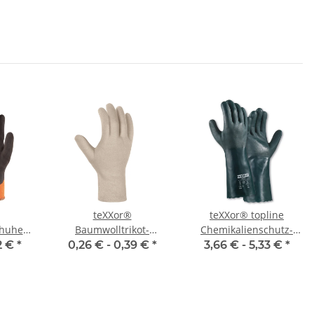
teXXor®
teXXor® topline
chuhe
Baumwolltrikot-
Chemikalienschutz-
hermo
Handschuhe SCHWER
Handschuhe PVC GRÜN
2 €
*
0,26 € -
0,39 €
*
3,66 € -
5,33 €
*