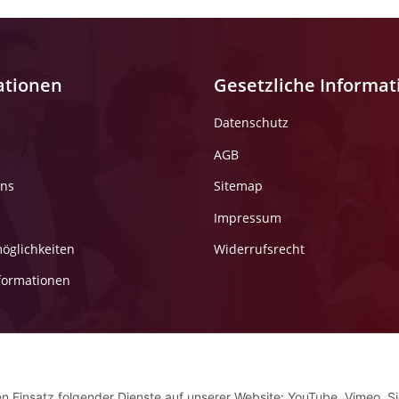
ationen
Gesetzliche Informa
Datenschutz
AGB
uns
Sitemap
Impressum
öglichkeiten
Widerrufsrecht
formationen
en Einsatz folgender Dienste auf unserer Website: YouTube, Vimeo. S