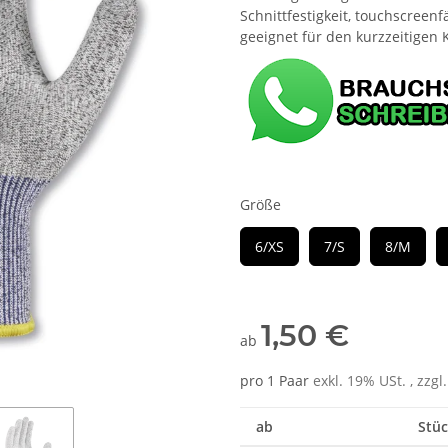
Schnittfestigkeit, touchscreen
geeignet für den kurzzeitigen 
Größe
6/XS
7/S
8/M
1,50 €
ab
pro 1 Paar
exkl. 19% USt. , zzgl
ab
Stüc