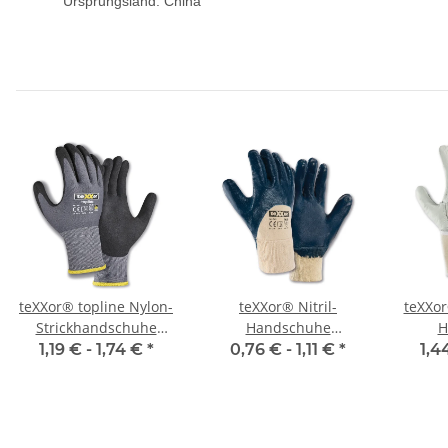
Ursprungsland: China
teXXor® topline Nylon-
teXXor® Nitril-
teXXor
Strickhandschuhe
Handschuhe
H
NITRIL BESCHICHTET
STRICKBUND
MO
1,19 € -
1,74 €
*
0,76 € -
1,11 €
*
1,4