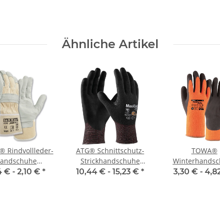
Ähnliche Artikel
® Rindvollleder-
ATG® Schnittschutz-
TOWA®
andschuhe
Strickhandschuhe
Winterhands
NTBLANC III
MaxiCut® Ultra™ (44-
PowerGrab® T
4 € -
2,10 €
*
10,44 € -
15,23 €
*
3,30 € -
4,8
6745F)