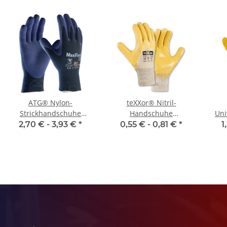
ATG® Nylon-
teXXor® Nitril-
Strickhandschuhe
Handschuhe
Uni
MaxiFlex® Elite™ (34-
STRICKBUND
L
2,70 € -
3,93 €
*
0,55 € -
0,81 €
*
1
274)