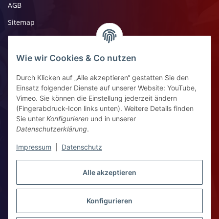
AGB
Sitemap
Impressum
Widerrufsrecht
Wie wir Cookies & Co nutzen
Durch Klicken auf „Alle akzeptieren“ gestatten Sie den
Kontaktinformationen
Einsatz folgender Dienste auf unserer Website: YouTube,
Vimeo. Sie können die Einstellung jederzeit ändern
Ziegelhüttenstr 30, 64832 Babenhausen
(Fingerabdruck-Icon links unten). Weitere Details finden
Sie unter
Konfigurieren
und in unserer
+49 6073 7250531
Datenschutzerklärung
.
WhatsApp Chat
Impressum
|
Datenschutz
Vertrag widerrufen
Alle akzeptieren
Konfigurieren
WhatsApp – Click to Chat