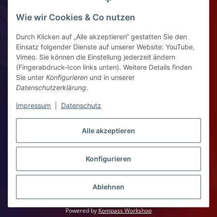
Widerrufsrecht
Wie wir Cookies & Co nutzen
Durch Klicken auf „Alle akzeptieren“ gestatten Sie den
Kontaktinformationen
Einsatz folgender Dienste auf unserer Website: YouTube,
Vimeo. Sie können die Einstellung jederzeit ändern
Ziegelhüttenstr 30, 64832 Babenhausen
(Fingerabdruck-Icon links unten). Weitere Details finden
Sie unter
Konfigurieren
und in unserer
+49 6073 7250531
Datenschutzerklärung
.
WhatsApp Chat
Impressum
|
Datenschutz
Vertrag widerrufen
Alle akzeptieren
Konfigurieren
WhatsApp – Click to Chat
* Alle Preise zzgl. gesetzlicher USt., zzgl.
Versand
Ablehnen
Copyright 2026 © Kompass Workshop
Powered by
Kompass Workshop