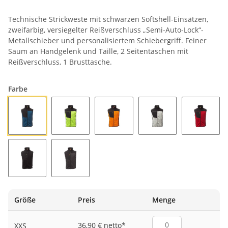
Technische Strickweste mit schwarzen Softshell-Einsätzen,
zweifarbig, versiegelter Reißverschluss „Semi-Auto-Lock“-
Metallschieber und personalisiertem Schiebergriff. Feiner
Saum an Handgelenk und Taille, 2 Seitentaschen mit
Reißverschluss, 1 Brusttasche.
Farbe
BLAU MELIERT/SCHWARZ-FLUOGELB
FLUOGELB/SCHWARZ
FLUOORANGE/SCHWARZ
GRAU MELIERT/SCH
ROT/SC
SCHWARZ/SCHWARZ-FLUOGELB
STAHLGRAU MELIERT/SCHWARZ-FLUOORANGE
Größe
Preis
Menge
36,90 € netto
*
XXS