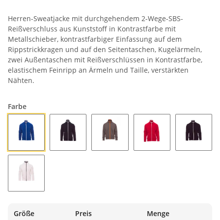
Herren-Sweatjacke mit durchgehendem 2-Wege-SBS-
Reißverschluss aus Kunststoff in Kontrastfarbe mit
Metallschieber, kontrastfarbiger Einfassung auf dem
Rippstrickkragen und auf den Seitentaschen, Kugelärmeln,
zwei Außentaschen mit Reißverschlüssen in Kontrastfarbe,
elastischem Feinripp an Ärmeln und Taille, verstärkten
Nähten.
Farbe
KÖNIGSBLAU/WEISS
MARINEBLAU/WEISS
RAUCHGRAU/ORANGE
ROT/WEISS
SCHWAR
WEISS/MARINEBLAU
Größe
Preis
Menge