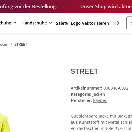
estellung.
Unser Shop wird aktuell bearbeitet. Ein
schuhe
Handschuhe
Sale%
Logo Vektorisieren
Textilver
acken
STREET
STREET
Artikelnummer:
000348-0092
Kategorie:
Jacken
Hersteller:
Payper
Gut sichtbare Jacke mit 3M-St
aus Kunststoff mit Metallschie
Vordertaschen mit Reißverschl