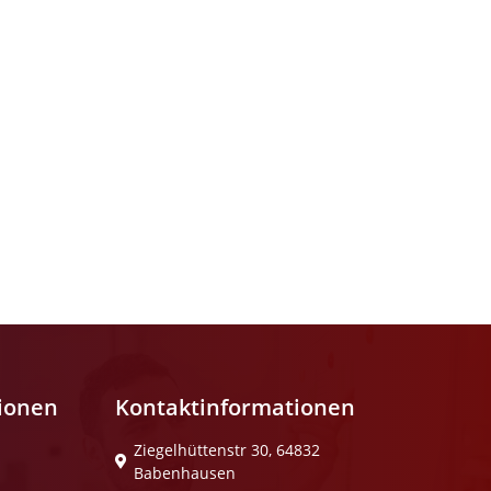
tionen
Kontaktinformationen
Ziegelhüttenstr 30, 64832
Babenhausen