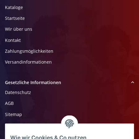
Kataloge
Startseite
Wir über uns
Kontakt
Zahlungsmöglichkeiten
Versandinformationen
Gesetzliche Informationen
Datenschutz
AGB
Sitemap
Impressum
Widerrufsrecht
Wie wir Cookies & Co nutzen