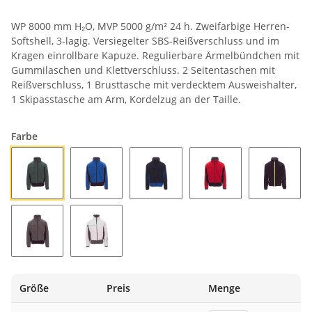
WP 8000 mm H₂O, MVP 5000 g/m² 24 h. Zweifarbige Herren-
Softshell, 3-lagig. Versiegelter SBS-Reißverschluss und im
Kragen einrollbare Kapuze. Regulierbare Ärmelbündchen mit
Gummilaschen und Klettverschluss. 2 Seitentaschen mit
Reißverschluss, 1 Brusttasche mit verdecktem Ausweishalter,
1 Skipasstasche am Arm, Kordelzug an der Taille.
Farbe
GRÜN/SCHWARZ
KÖNIGSBLAU/SCHWARZ
MARINEBLAU/KÖNIGSBLAU
ROT/SCHWARZ
SCHWA
STAHLGRAU/SCHWARZ
WEISS/GRAU
Größe
Preis
Menge