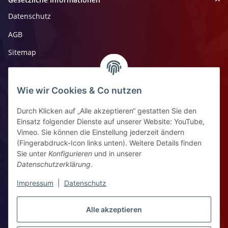
Datenschutz
AGB
Sitemap
Impressum
Widerrufsrecht
Wie wir Cookies & Co nutzen
Durch Klicken auf „Alle akzeptieren“ gestatten Sie den
Kontaktinformationen
Einsatz folgender Dienste auf unserer Website: YouTube,
Vimeo. Sie können die Einstellung jederzeit ändern
Ziegelhüttenstr 30, 64832 Babenhausen
(Fingerabdruck-Icon links unten). Weitere Details finden
Sie unter
Konfigurieren
und in unserer
+49 6073 7250531
Datenschutzerklärung
.
WhatsApp Chat
Impressum
|
Datenschutz
Vertrag widerrufen
Alle akzeptieren