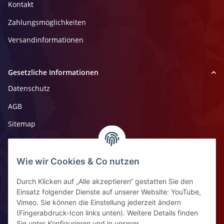
Kontakt
Zahlungsmöglichkeiten
Versandinformationen
Gesetzliche Informationen
Datenschutz
AGB
Sitemap
Impressum
Widerrufsrecht
Wie wir Cookies & Co nutzen
Durch Klicken auf „Alle akzeptieren“ gestatten Sie den
Kontaktinformationen
Einsatz folgender Dienste auf unserer Website: YouTube,
Vimeo. Sie können die Einstellung jederzeit ändern
Ziegelhüttenstr 30, 64832 Babenhausen
(Fingerabdruck-Icon links unten). Weitere Details finden
Sie unter
Konfigurieren
und in unserer