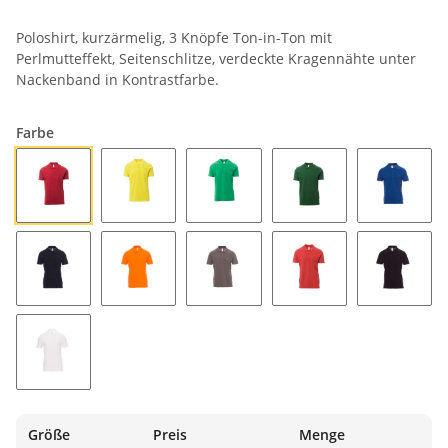
Poloshirt, kurzärmelig, 3 Knöpfe Ton-in-Ton mit
Perlmutteffekt, Seitenschlitze, verdeckte Kragennähte unter
Nackenband in Kontrastfarbe.
Farbe
BORDEAUX
GELB
GELEEGRÜN
GRÜN
KÖNIGS
MARINEBLAU
ORANGE
RAUCHGRAU
ROT
SCHWA
WEISS
Größe
Preis
Menge