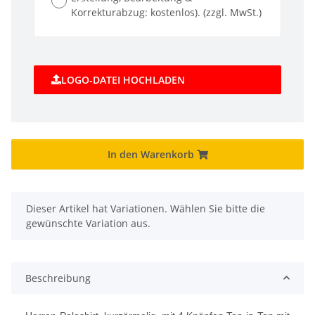
Korrekturabzug: kostenlos). (zzgl. MwSt.)
LOGO-DATEI HOCHLADEN
In den Warenkorb
x
Dieser Artikel hat Variationen. Wählen Sie bitte die
gewünschte Variation aus.
Beschreibung