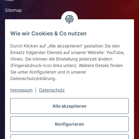
Sitemap
Impressum
Widerrufsrecht
Wie wir Cookies & Co nutzen
Durch Klicken auf „Alle akzeptieren“ gestatten Sie den
Kontaktinformationen
Einsatz folgender Dienste auf unserer Website: YouTube,
Vimeo. Sie können die Einstellung jederzeit ändern
Ziegelhüttenstr 30, 64832 Babenhausen
(Fingerabdruck-Icon links unten). Weitere Details finden
Sie unter
Konfigurieren
und in unserer
+49 6073 7250531
Datenschutzerklärung
.
WhatsApp Chat
Impressum
|
Datenschutz
Vertrag widerrufen
Alle akzeptieren
Konfigurieren
WhatsApp – Click to Chat
* Alle Preise zzgl. gesetzlicher USt., zzgl.
Versand