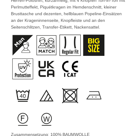
Herren-Poloshirt, kurzärmelig, mit 4 Knöpfen Ton-in-Ton mit
Perlmutteffekt, Piquétkragen im Hemdenschnitt, kleiner
Brusttasche und dezenten, hellblauen Popeline-Einsätzen
an der Krageninnenseite, Knopfleiste und an den
Seitenschlitzen, Transfer-Etikett, Nackensattel.
Zusammensetzung: 100% BAUMWOLLE