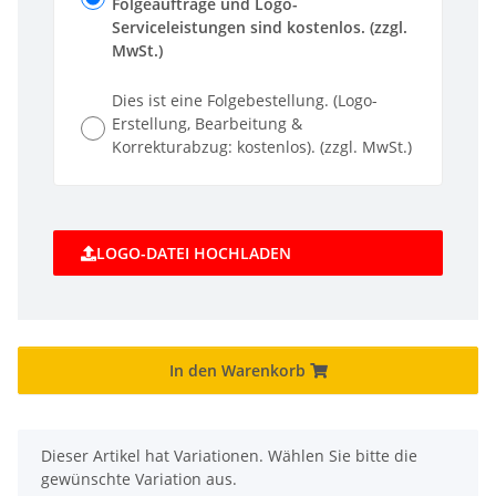
Folgeaufträge und Logo-
Serviceleistungen sind kostenlos. (zzgl.
MwSt.)
Dies ist eine Folgebestellung. (Logo-
Erstellung, Bearbeitung &
Korrekturabzug: kostenlos). (zzgl. MwSt.)
LOGO-DATEI HOCHLADEN
In den Warenkorb
x
Dieser Artikel hat Variationen. Wählen Sie bitte die
gewünschte Variation aus.