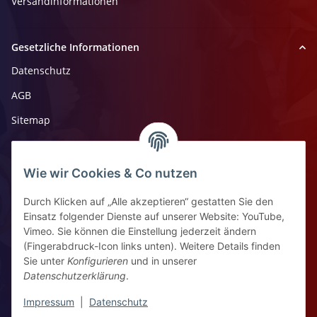
Versandinformationen
Gesetzliche Informationen
Datenschutz
AGB
Sitemap
Impressum
Widerrufsrecht
Wie wir Cookies & Co nutzen
Durch Klicken auf „Alle akzeptieren“ gestatten Sie den
Kontaktinformationen
Einsatz folgender Dienste auf unserer Website: YouTube,
Vimeo. Sie können die Einstellung jederzeit ändern
Ziegelhüttenstr 30, 64832 Babenhausen
(Fingerabdruck-Icon links unten). Weitere Details finden
Sie unter
Konfigurieren
und in unserer
+49 6073 7250531
Datenschutzerklärung
.
WhatsApp Chat
Impressum
|
Datenschutz