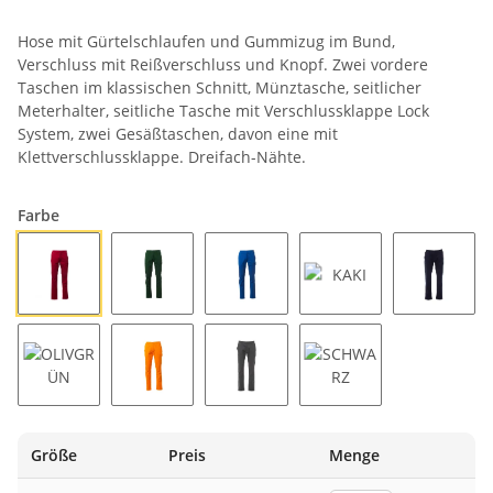
Hose mit Gürtelschlaufen und Gummizug im Bund,
Verschluss mit Reißverschluss und Knopf. Zwei vordere
Taschen im klassischen Schnitt, Münztasche, seitlicher
Meterhalter, seitliche Tasche mit Verschlussklappe Lock
System, zwei Gesäßtaschen, davon eine mit
Klettverschlussklappe. Dreifach-Nähte.
Farbe
BORDEAUX
GRÜN
KÖNIGSBLAU
KAKI
MARINE
OLIVGRÜN
ORANGE
RAUCHGRAU
SCHWARZ
Größe
Preis
Menge