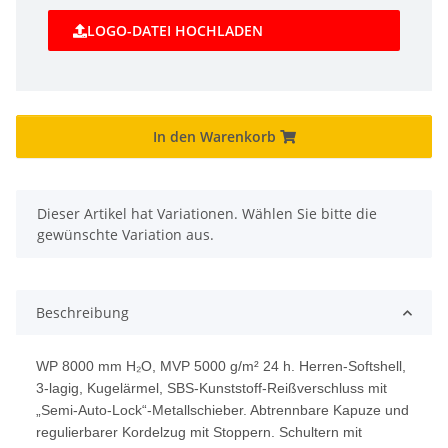
LOGO-DATEI HOCHLADEN
In den Warenkorb
x
Dieser Artikel hat Variationen. Wählen Sie bitte die
gewünschte Variation aus.
Beschreibung
WP 8000 mm H₂O, MVP 5000 g/m² 24 h. Herren-Softshell,
3-lagig, Kugelärmel, SBS-Kunststoff-Reißverschluss mit
„Semi-Auto-Lock“-Metallschieber. Abtrennbare Kapuze und
regulierbarer Kordelzug mit Stoppern. Schultern mit