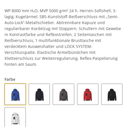
WP 8000 mm H₂O, MVP 5000 g/m² 24 h. Herren-Softshell, 3-
lagig, Kugelärmel, SBS-Kunststoff-Reißverschluss mit „Semi-
Auto-Lock“-Metallschieber. Abtrennbare Kapuze und
regulierbarer Kordelzug mit Stoppern. Schultern mit Gewebe
in Kontrastfarbe und Reflexstreifen. 2 Seitentaschen mit
Reißverschluss, 1 multifunktionale Brusttasche mit
verdecktem Ausweishalter und LOCK SYSTEM-
Verschlusspatte. Elastische Ärmelbündchen mit
Klettverschluss zur Weitenregulierung. Reflex-Paspelierung
hinten am Saum.
Farbe
KÖNIGSBLAU/SCHWARZ
MARINEBLAU/SCHWARZ
RAUCHGRAU/SCHWARZ
ROT/SCHWARZ
SCHWA