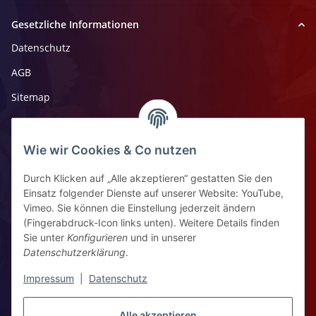
Gesetzliche Informationen
Datenschutz
AGB
Sitemap
Impressum
Widerrufsrecht
Wie wir Cookies & Co nutzen
Durch Klicken auf „Alle akzeptieren“ gestatten Sie den
Kontaktinformationen
Einsatz folgender Dienste auf unserer Website: YouTube,
Vimeo. Sie können die Einstellung jederzeit ändern
Ziegelhüttenstr 30, 64832 Babenhausen
(Fingerabdruck-Icon links unten). Weitere Details finden
Sie unter
Konfigurieren
und in unserer
+49 6073 7250531
Datenschutzerklärung
.
WhatsApp Chat
Impressum
|
Datenschutz
Vertrag widerrufen
Alle akzeptieren