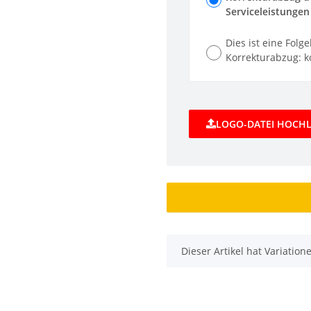
Serviceleistungen 
Dies ist eine Folg
Korrekturabzug: ko
LOGO-DATEI HOCH
x
Dieser Artikel hat Variatio