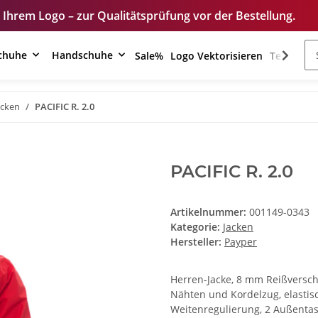
 Qualitätsprüfung vor der Bestellung.
Unser Shop
schuhe
Handschuhe
Sale%
Logo Vektorisieren
Textilver
acken
PACIFIC R. 2.0
PACIFIC R. 2.0
Artikelnummer:
001149-0343
Kategorie:
Jacken
Hersteller:
Payper
Herren-Jacke, 8 mm Reißversch
Nähten und Kordelzug, elasti
Weitenregulierung, 2 Außentas