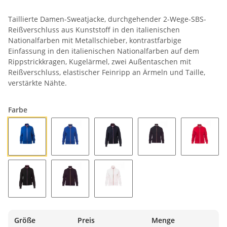
Taillierte Damen-Sweatjacke, durchgehender 2-Wege-SBS-
Reißverschluss aus Kunststoff in den italienischen
Nationalfarben mit Metallschieber, kontrastfarbige
Einfassung in den italienischen Nationalfarben auf dem
Rippstrickkragen, Kugelärmel, zwei Außentaschen mit
Reißverschluss, elastischer Feinripp an Ärmeln und Taille,
verstärkte Nähte.
Farbe
BLU ROYAL/FRANCIA
KÖNIGSBLAU/ITALIEN
MARINEBLAU/FRANKREICH
MARINEBLAU/ITALIE
ROT/ITA
SCHWARZ/FRANKREICH
SCHWARZ/ITALIEN
WEISS/ITALIEN
Größe
Preis
Menge