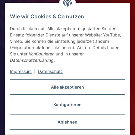
Impressum
Widerrufsrecht
Wie wir Cookies & Co nutzen
Durch Klicken auf „Alle akzeptieren“ gestatten Sie den
Kontaktinformationen
Einsatz folgender Dienste auf unserer Website: YouTube,
Vimeo. Sie können die Einstellung jederzeit ändern
Ziegelhüttenstr 30, 64832 Babenhausen
(Fingerabdruck-Icon links unten). Weitere Details finden
Sie unter
Konfigurieren
und in unserer
+49 6073 7250531
Datenschutzerklärung
.
WhatsApp Chat
Impressum
|
Datenschutz
Vertrag widerrufen
Alle akzeptieren
Konfigurieren
WhatsApp – Click to Chat
* Alle Preise zzgl. gesetzlicher USt., zzgl.
Versand
Ablehnen
Copyright 2026 © Kompass Workshop