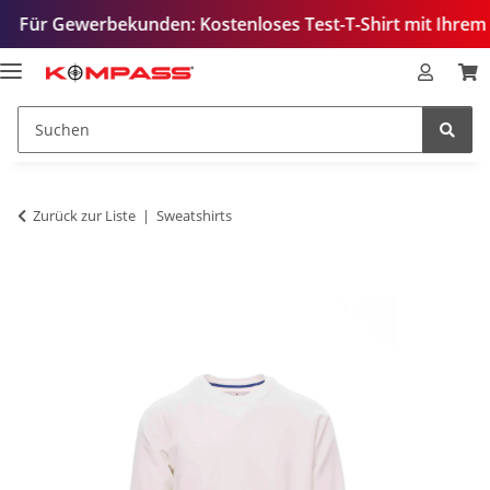
werbekunden: Kostenloses Test-T-Shirt mit Ihrem Logo – zu
Zurück zur Liste
Sweatshirts