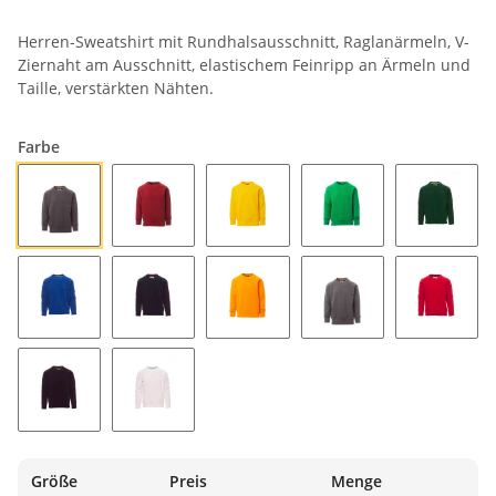
Herren-Sweatshirt mit Rundhalsausschnitt, Raglanärmeln, V-
Ziernaht am Ausschnitt, elastischem Feinripp an Ärmeln und
Taille, verstärkten Nähten.
Farbe
ANTHRAZIT
BORDEAUX
GELB
GELEEGRÜN
GRÜN
KÖNIGSBLAU
MARINEBLAU
ORANGE
RAUCHGRAU
ROT
SCHWARZ
WEISS
Größe
Preis
Menge