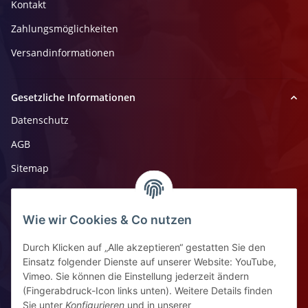
Kontakt
Zahlungsmöglichkeiten
Versandinformationen
Gesetzliche Informationen
Datenschutz
AGB
Sitemap
Impressum
Widerrufsrecht
Wie wir Cookies & Co nutzen
Durch Klicken auf „Alle akzeptieren“ gestatten Sie den
Kontaktinformationen
Einsatz folgender Dienste auf unserer Website: YouTube,
Vimeo. Sie können die Einstellung jederzeit ändern
Ziegelhüttenstr 30, 64832 Babenhausen
(Fingerabdruck-Icon links unten). Weitere Details finden
Sie unter
Konfigurieren
und in unserer