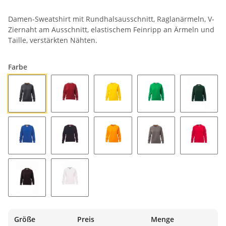
Damen-Sweatshirt mit Rundhalsausschnitt, Raglanärmeln, V-
Ziernaht am Ausschnitt, elastischem Feinripp an Ärmeln und
Taille, verstärkten Nähten.
Farbe
ANTHRAZIT
BORDEAUX
GELB
GELEEGRÜN
GRÜN
KÖNIGSBLAU
MARINEBLAU
ORANGE
RAUCHGRAU
ROT
SCHWARZ
WEISS
Größe
Preis
Menge