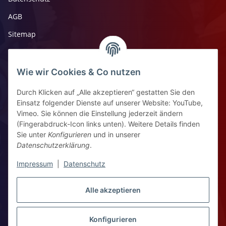
AGB
Sitemap
Impressum
Widerrufsrecht
Wie wir Cookies & Co nutzen
Durch Klicken auf „Alle akzeptieren“ gestatten Sie den
Kontaktinformationen
Einsatz folgender Dienste auf unserer Website: YouTube,
Vimeo. Sie können die Einstellung jederzeit ändern
Ziegelhüttenstr 30, 64832 Babenhausen
(Fingerabdruck-Icon links unten). Weitere Details finden
Sie unter
Konfigurieren
und in unserer
+49 6073 7250531
Datenschutzerklärung
.
WhatsApp Chat
Impressum
|
Datenschutz
Vertrag widerrufen
Alle akzeptieren
Konfigurieren