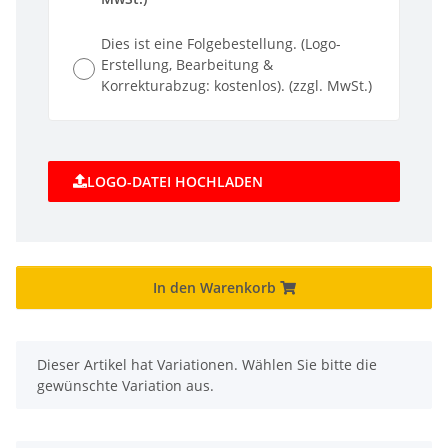
Dies ist eine Folgebestellung. (Logo-
Erstellung, Bearbeitung &
Korrekturabzug: kostenlos). (zzgl. MwSt.)
LOGO-DATEI HOCHLADEN
In den Warenkorb
x
Dieser Artikel hat Variationen. Wählen Sie bitte die
gewünschte Variation aus.