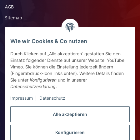
AGB
Sitemap
Impressum
Widerrufsrecht
Wie wir Cookies & Co nutzen
Durch Klicken auf „Alle akzeptieren“ gestatten Sie den
Kontaktinformationen
Einsatz folgender Dienste auf unserer Website: YouTube,
Vimeo. Sie können die Einstellung jederzeit ändern
Ziegelhüttenstr 30, 64832 Babenhausen
(Fingerabdruck-Icon links unten). Weitere Details finden
Sie unter
Konfigurieren
und in unserer
+49 6073 7250531
Datenschutzerklärung
.
WhatsApp Chat
Impressum
|
Datenschutz
Vertrag widerrufen
Alle akzeptieren
Konfigurieren
WhatsApp – Click to Chat