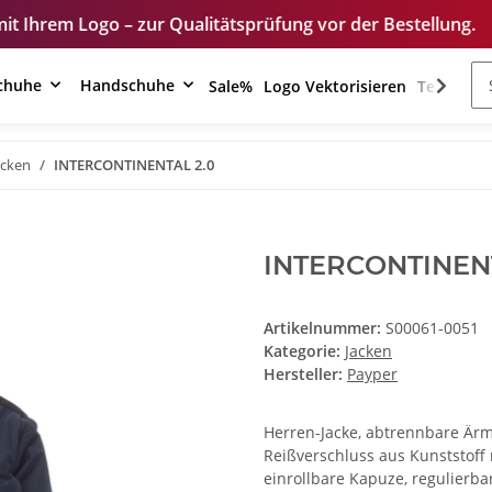
 – zur Qualitätsprüfung vor der Bestellung.
Unse
schuhe
Handschuhe
Sale%
Logo Vektorisieren
Textilver
acken
INTERCONTINENTAL 2.0
INTERCONTINENT
Artikelnummer:
S00061-0051
Kategorie:
Jacken
Hersteller:
Payper
Herren-Jacke, abtrennbare Ärm
Reißverschluss aus Kunststoff
einrollbare Kapuze, regulierb