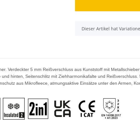
x
Dieser Artikel hat Variatio
er. Verdeckter 5 mm Reißverschluss aus Kunststoff mit Metallschieber
e und hinten, Seitenschlitz mit Ziehharmonikafalte und Reißverschlus
enschutz aus Mikrofleece, atmungsaktive Einsätze unter den Armen, Kor