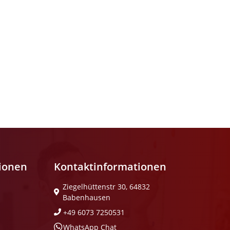
tionen
Kontaktinformationen
Ziegelhüttenstr 30, 64832
Babenhausen
+49 6073 7250531
WhatsApp Chat