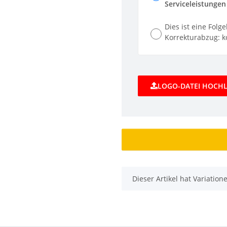
Serviceleistungen 
Dies ist eine Folg
Korrekturabzug: ko
LOGO-DATEI HOCH
x
Dieser Artikel hat Variatio