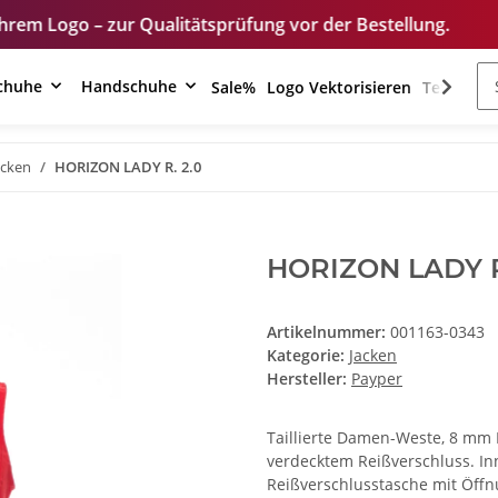
r Qualitätsprüfung vor der Bestellung.
Unser Shop
schuhe
Handschuhe
Sale%
Logo Vektorisieren
Textilver
acken
HORIZON LADY R. 2.0
HORIZON LADY R
Artikelnummer:
001163-0343
Kategorie:
Jacken
Hersteller:
Payper
Taillierte Damen-Weste, 8 mm 
verdecktem Reißverschluss. Inne
Reißverschlusstasche mit Öff