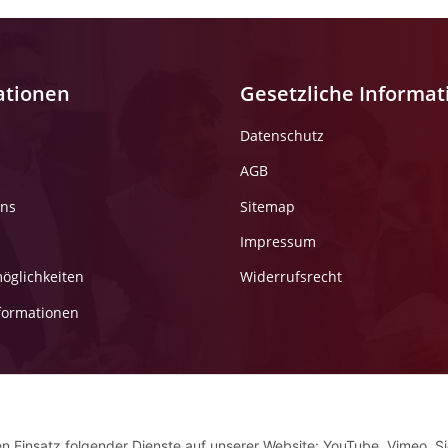
ationen
Gesetzliche Informa
Datenschutz
AGB
uns
Sitemap
Impressum
öglichkeiten
Widerrufsrecht
formationen
en Einsatz folgender Dienste auf unserer Website: YouTube, Vimeo. S