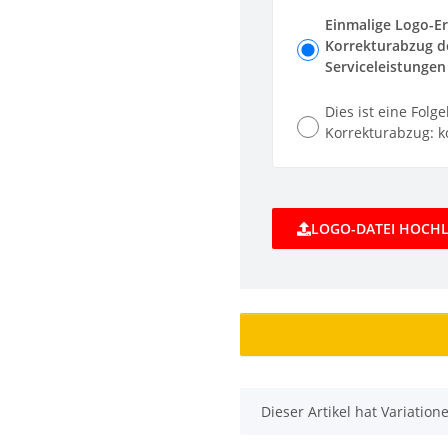
Einmalige Logo-Er
Korrekturabzug de
Serviceleistungen 
Dies ist eine Folg
Korrekturabzug: ko
LOGO-DATEI HOCH
x
Dieser Artikel hat Variatio