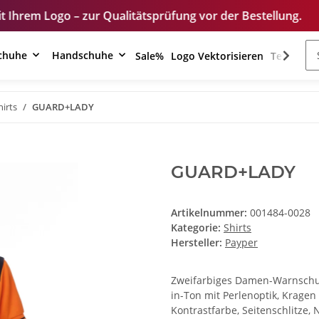
r Qualitätsprüfung vor der Bestellung.
Unser Sho
schuhe
Handschuhe
Sale%
Logo Vektorisieren
Textilver
hirts
GUARD+LADY
GUARD+LADY
Artikelnummer:
001484-0028
Kategorie:
Shirts
Hersteller:
Payper
Zweifarbiges Damen-Warnschutz-
in-Ton mit Perlenoptik, Kragen
Kontrastfarbe, Seitenschlitze,