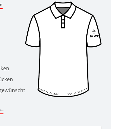
en
cken
Rücken
 gewünscht
..