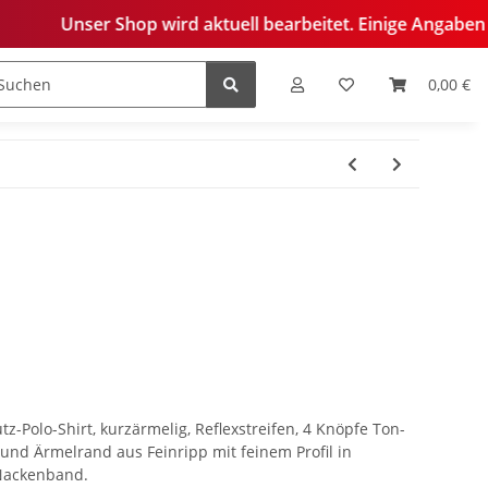
p wird aktuell bearbeitet. Einige Angaben sind derzeit noch
0,00 €
edelung
Polo-Shirt, kurzärmelig, Reflexstreifen, 4 Knöpfe Ton-
 und Ärmelrand aus Feinripp mit feinem Profil in
 Nackenband.