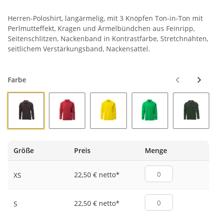
Herren-Poloshirt, langärmelig, mit 3 Knöpfen Ton-in-Ton mit
Perlmutteffekt, Kragen und Ärmelbündchen aus Feinripp,
Seitenschlitzen, Nackenband in Kontrastfarbe, Stretchnähten,
seitlichem Verstärkungsband, Nackensattel.
Farbe
ANTHRAZIT
BORDEAUX
GELB
GELEEGRÜN
GRÜN
Größe
Preis
Menge
22,50 € netto
*
XS
22,50 € netto
*
S