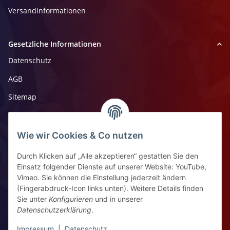
Versandinformationen
Gesetzliche Informationen
Datenschutz
AGB
Sitemap
Impressum
Widerrufsrecht
Wie wir Cookies & Co nutzen
Durch Klicken auf „Alle akzeptieren“ gestatten Sie den
Kontaktinformationen
Einsatz folgender Dienste auf unserer Website: YouTube,
Vimeo. Sie können die Einstellung jederzeit ändern
Ziegelhüttenstr 30, 64832 Babenhausen
(Fingerabdruck-Icon links unten). Weitere Details finden
Sie unter
Konfigurieren
und in unserer
+49 6073 7250531
Datenschutzerklärung
.
WhatsApp Chat
Impressum
|
Datenschutz