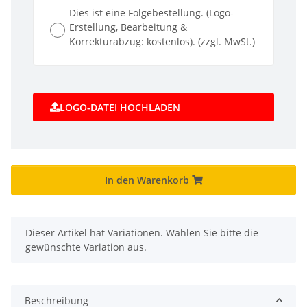
Dies ist eine Folgebestellung. (Logo-
Erstellung, Bearbeitung &
Korrekturabzug: kostenlos). (zzgl. MwSt.)
LOGO-DATEI HOCHLADEN
In den Warenkorb
x
Dieser Artikel hat Variationen. Wählen Sie bitte die
gewünschte Variation aus.
Beschreibung