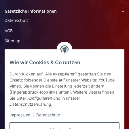
Gesetzliche Informationen
Datenschutz
AGB
Sitemap
Impressum
Widerrufsrecht
Wie wir Cookies & Co nutzen
Durch Klicken auf „Alle akzeptieren“ gestatten Sie den
Kontaktinformationen
Einsatz folgender Dienste auf unserer Website: YouTube,
Vimeo. Sie können die Einstellung jederzeit ändern
Ziegelhüttenstr 30, 64832 Babenhausen
(Fingerabdruck-Icon links unten). Weitere Details finden
Sie unter
Konfigurieren
und in unserer
+49 6073 7250531
Datenschutzerklärung
.
WhatsApp Chat
Impressum
|
Datenschutz
Vertrag widerrufen