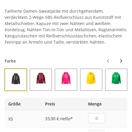
Taillierte Damen-Sweatjacke mit durchgehendem,
verdecktem 2-Wege-SBS-Reißverschluss aus Kunststoff mit
Metallschieber, Kapuze mit zwei Nähten und weißem
Kordelzug, Nähten Ton-in-Ton und Metallösen, Raglanärmeln,
Kängurutaschen mit Reißverschlusstäschchen, elastischem
Feinripp an Ärmeln und Taille, verstärkten Nähten.
Farbe
ANTHRAZIT
BORDEAUX
FUCHSIENROT
GELB
GELEEG
Größe
Preis
Menge
33,90 € netto
*
XS