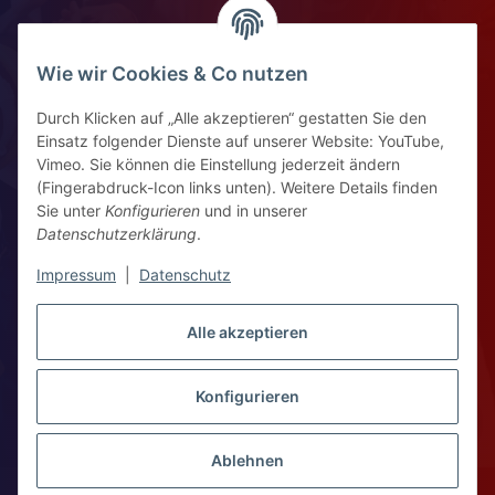
Impressum
Widerrufsrecht
Wie wir Cookies & Co nutzen
Durch Klicken auf „Alle akzeptieren“ gestatten Sie den
Kontaktinformationen
Einsatz folgender Dienste auf unserer Website: YouTube,
Vimeo. Sie können die Einstellung jederzeit ändern
Ziegelhüttenstr 30, 64832 Babenhausen
(Fingerabdruck-Icon links unten). Weitere Details finden
Sie unter
Konfigurieren
und in unserer
+49 6073 7250531
Datenschutzerklärung
.
WhatsApp Chat
Impressum
|
Datenschutz
Vertrag widerrufen
Alle akzeptieren
Konfigurieren
WhatsApp – Click to Chat
* Alle Preise zzgl. gesetzlicher USt., zzgl.
Versand
Ablehnen
Copyright 2026 © Kompass Workshop