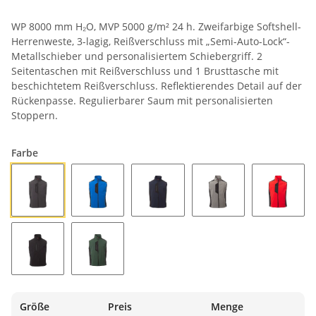
WP 8000 mm H₂O, MVP 5000 g/m² 24 h. Zweifarbige Softshell-
Herrenweste, 3-lagig, Reißverschluss mit „Semi-Auto-Lock“-
Metallschieber und personalisiertem Schiebergriff. 2
Seitentaschen mit Reißverschluss und 1 Brusttasche mit
beschichtetem Reißverschluss. Reflektierendes Detail auf der
Rückenpasse. Regulierbarer Saum mit personalisierten
Stoppern.
Farbe
ANTHRAZIT/SCHWARZ
KÖNIGSBLAU/SCHWARZ
MARINEBLAU/SCHWARZ
RAUCHGRAU/SCHWA
ROT/SC
SCHWARZ/SCHWARZ
WALDGRÜN/SCHWARZ
Größe
Preis
Menge