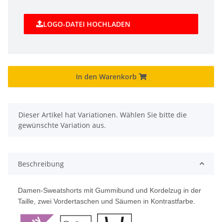
LOGO-DATEI HOCHLADEN
In den Warenkorb
x
Dieser Artikel hat Variationen. Wählen Sie bitte die
gewünschte Variation aus.
Beschreibung
Damen-Sweatshorts mit Gummibund und Kordelzug in der
Taille, zwei Vordertaschen und Säumen in Kontrastfarbe.