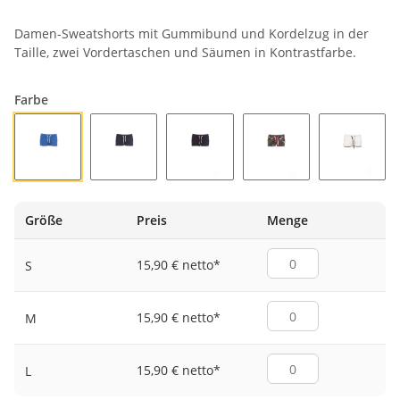
Damen-Sweatshorts mit Gummibund und Kordelzug in der
Taille, zwei Vordertaschen und Säumen in Kontrastfarbe.
Farbe
KÖNIGSBLAU/WEISS
MARINEBLAU/WEISS
SCHWARZ/WEISS
TARNFARBE/FLUO-F
WEISS/
Größe
Preis
Menge
15,90 € netto
*
S
15,90 € netto
*
M
15,90 € netto
*
L