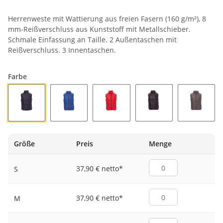
Herrenweste mit Wattierung aus freien Fasern (160 g/m²), 8
mm-Reißverschluss aus Kunststoff mit Metallschieber.
Schmale Einfassung an Taille. 2 Außentaschen mit
Reißverschluss. 3 Innentaschen.
Farbe
DRESSBLAU/GRAU
KÖNIGSBLAU/GRAU
ROT/GRAU
SCHWARZ/GRAU
STAHLG
Größe
Preis
Menge
37,90 € netto
*
S
37,90 € netto
*
M