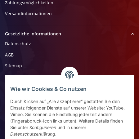
Zahlungsmöglichkeiten
Versandinformationen
Gesetzliche Informationen
Datenschutz
AGB
Sitemap
Impressum
Widerrufsrecht
Wie wir Cookies & Co nutzen
Durch Klicken auf „Alle akzeptieren“ gestatten Sie den
Kontaktinformationen
Einsatz folgender Dienste auf unserer Website: YouTube,
Vimeo. Sie können die Einstellung jederzeit ändern
Ziegelhüttenstr 30, 64832 Babenhausen
(Fingerabdruck-Icon links unten). Weitere Details finden
Sie unter
Konfigurieren
und in unserer
+49 6073 7250531
Datenschutzerklärung
.
WhatsApp Chat