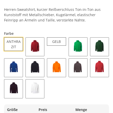
Herren-Sweatshirt, kurzer Reißverschluss Ton-in-Ton aus
Kunststoff mit Metallschieber, Kugelärmel, elastischer
Feinripp an Ärmeln und Taille, verstärkte Nähte.
Farbe
GELB
ANTHRA
GELB
ANTHRAZIT
ZIT
BORDEAUX
GELEEGRÜN
GRÜN
KÖNIGSBLAU
MARINEBLAU
ORANGE
RAUCHGRAU
ROT
SCHWARZ
WEISS
Größe
Preis
Menge