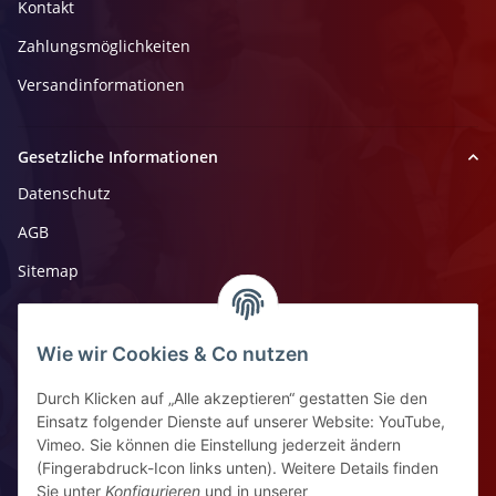
Kontakt
Zahlungsmöglichkeiten
Versandinformationen
Gesetzliche Informationen
Datenschutz
AGB
Sitemap
Impressum
Widerrufsrecht
Wie wir Cookies & Co nutzen
Durch Klicken auf „Alle akzeptieren“ gestatten Sie den
Kontaktinformationen
Einsatz folgender Dienste auf unserer Website: YouTube,
Vimeo. Sie können die Einstellung jederzeit ändern
Ziegelhüttenstr 30, 64832 Babenhausen
(Fingerabdruck-Icon links unten). Weitere Details finden
Sie unter
Konfigurieren
und in unserer