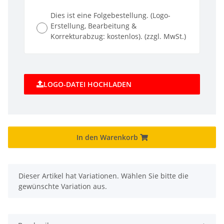
Dies ist eine Folgebestellung. (Logo-
Erstellung, Bearbeitung &
Korrekturabzug: kostenlos). (zzgl. MwSt.)
LOGO-DATEI HOCHLADEN
In den Warenkorb
x
Dieser Artikel hat Variationen. Wählen Sie bitte die
gewünschte Variation aus.