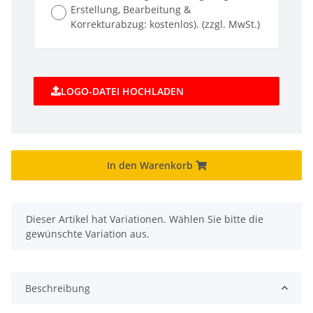
Erstellung, Bearbeitung &
Korrekturabzug: kostenlos). (zzgl. MwSt.)
LOGO-DATEI HOCHLADEN
In den Warenkorb
x
Dieser Artikel hat Variationen. Wählen Sie bitte die
gewünschte Variation aus.
Beschreibung