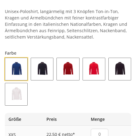
Unisex-Poloshirt, langärmelig mit 3 Knöpfen Ton-in-Ton,
Kragen und Ärmelbündchen mit feiner kontrastfarbiger
Einfassung in den italienischen Nationalfarben, Kragen und
Ärmelbündchen aus Feinripp, Seitenschlitzen, Nackenband,
seitlichem Verstärkungsband, Nackensattel.
Farbe
KÖNIGSBLAU/ITALIEN
MARINEBLAU/ITALIEN
MARSROT/ITALIEN
ROT/ITALIEN
SCHWAR
WEISS/ITALIEN
Größe
Preis
Menge
22,50 € netto
*
XXS