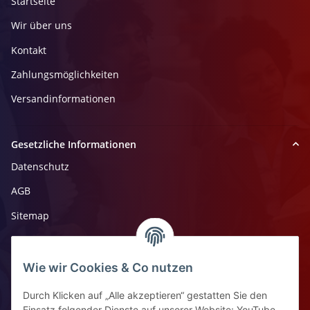
Startseite
Wir über uns
Kontakt
Zahlungsmöglichkeiten
Versandinformationen
Gesetzliche Informationen
Datenschutz
AGB
Sitemap
Impressum
Widerrufsrecht
Wie wir Cookies & Co nutzen
Durch Klicken auf „Alle akzeptieren“ gestatten Sie den
Einsatz folgender Dienste auf unserer Website: YouTube,