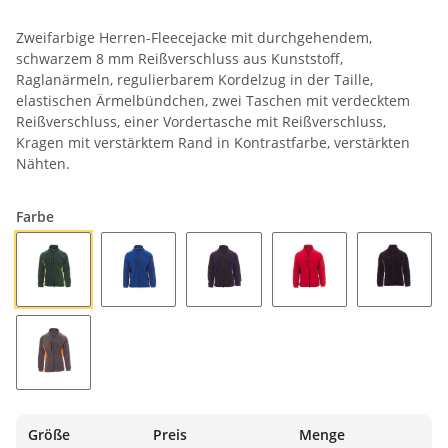
Zweifarbige Herren-Fleecejacke mit durchgehendem,
schwarzem 8 mm Reißverschluss aus Kunststoff,
Raglanärmeln, regulierbarem Kordelzug in der Taille,
elastischen Ärmelbündchen, zwei Taschen mit verdecktem
Reißverschluss, einer Vordertasche mit Reißverschluss,
Kragen mit verstärktem Rand in Kontrastfarbe, verstärkten
Nähten.
Farbe
GRÜN/SAUERGRÜN
KÖNIGSBLAU/SCHWARZ
MARINEBLAU/KÖNIGSBLAU
ROT/SCHWARZ
SCHWAR
STAHLGRAU/ORANGE
Größe
Preis
Menge