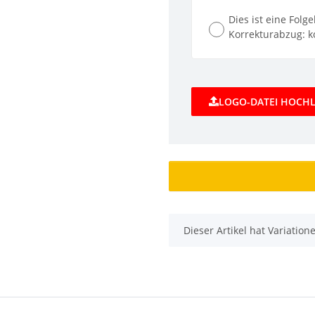
Dies ist eine Folg
Korrekturabzug: ko
LOGO-DATEI HOCH
x
Dieser Artikel hat Variatio