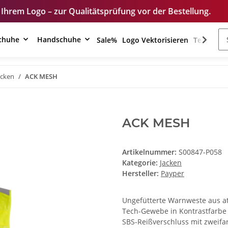
 Qualitätsprüfung vor der Bestellung.
Unser Shop
schuhe
Handschuhe
Sale%
Logo Vektorisieren
Textilver
acken
ACK MESH
ACK MESH
Artikelnummer:
S00847-P058
Kategorie:
Jacken
Hersteller:
Payper
Ungefütterte Warnweste aus a
Tech-Gewebe in Kontrastfarbe i
SBS-Reißverschluss mit zweifa