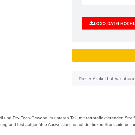
LOGO-DATEI HOCH
x
Dieser Artikel hat Variatio
nd Dry-Tech-Gewebe im unteren Teil, mit retroreflektierenden Streif
g und fest aufgenähte Ausweistasche auf der linken Brustseite bei an