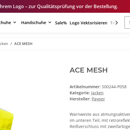
Qualitätsprüfung vor der Bestellung.
Unser Shop 
schuhe
Handschuhe
Sale%
Logo Vektorisieren
Textilver
acken
ACE MESH
ACE MESH
Artikelnummer:
S00244-P058
Kategorie:
Jacken
Hersteller:
Payper
Warnweste aus atmungsaktive
im unteren Teil, mit retrorefle
Reißverschluss mit zweifarbi